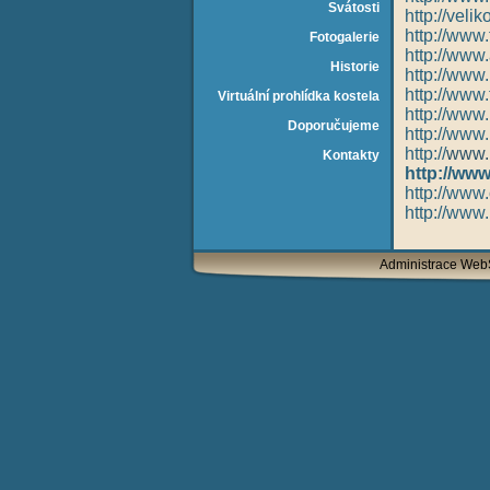
Svátosti
http://veli
http://www.
Fotogalerie
http://
www.
Historie
http://
www.p
http://
www.t
Virtuální prohlídka kostela
http://www.
Doporučujeme
http://
www.k
http://
www.r
Kontakty
http://
www.
http://
www.c
http://
www.
Administrace We