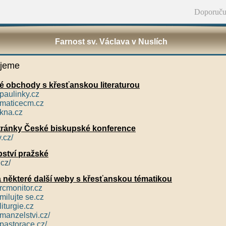
Doporuču
Farnost sv. Václava v Nuslích
jeme
vé obchody s křesťanskou literaturou
paulinky.cz
.maticecm.cz
.kna.cz
 stránky České biskupské konference
.cz/
pství pražské
cz/
 některé další weby s křesťanskou tématikou
rcmonitor.cz
milujte se.cz
liturgie.cz
manzelstvi.cz/
.pastorace.cz/