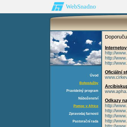
WebSnadno
Doporuču
Interneto
http://www.
http://www
http://www
Oficiální
Úvod
www.cirkev
Bohoslužby
Arcibisku
Pravidelný program
www.apha.
Náboženství
Odkazy na
http://www.
Pomoc v Africe
http://www.
Zpravodaj farnosti
http://www.
http://www.
Pastorační rada
http://www