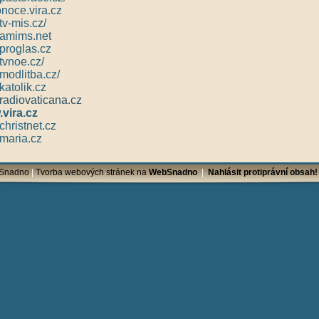
konoce.vira.cz
tv-mis.cz/
amims.net
roglas.cz
vnoe.cz/
modlitba.cz/
atolik.cz
adiovaticana.cz
vira.cz
hristnet.cz
maria.cz
bSnadno
|
Tvorba webových stránek na
WebSnadno
|
Nahlásit protiprávní obsah!