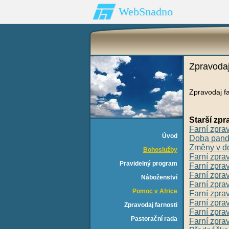
WebSnadno
Zpravodaj
Zpravodaj fa
Starší zpr
Farní zpra
Úvod
Doba pandé
Změny v d
Bohoslužby
Farní zpra
Pravidelný program
Farní zpra
Farní zpra
Náboženství
Farní zpra
Pomoc v Africe
Farní zpra
Farní zpra
Zpravodaj farnosti
Farní zpra
Pastorační rada
Farní zpra