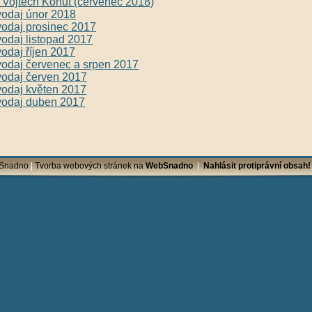
Vojtěch Kohut (červenec 2018)
vodaj únor 2018
vodaj prosinec 2017
vodaj listopad 2017
vodaj říjen 2017
vodaj červenec a srpen 2017
vodaj červen 2017
vodaj květen 2017
vodaj duben 2017
bSnadno
|
Tvorba webových stránek na
WebSnadno
|
Nahlásit protiprávní obsah!