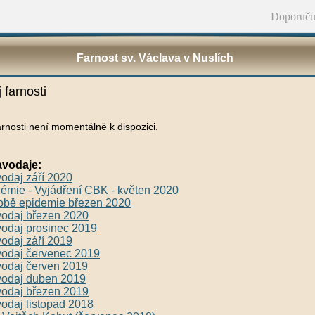
Doporuču
Farnost sv. Václava v Nuslích
 farnosti
rnosti není momentálně k dispozici.
avodaje:
vodaj září 2020
mie - Vyjádření CBK - květen 2020
obě epidemie březen 2020
vodaj březen 2020
vodaj prosinec 2019
vodaj září 2019
vodaj červenec 2019
vodaj červen 2019
vodaj duben 2019
vodaj březen 2019
vodaj listopad 2018