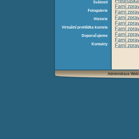
Přednáška 
Svátosti
Farní zpra
Fotogalerie
Farní zpra
Farní zpra
Historie
Farní zpra
Virtuální prohlídka kostela
Farní zpra
Farní zpra
Doporučujeme
Farní zpra
Kontakty
Farní zpra
Administrace We