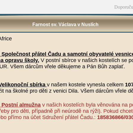
Doporuču
Farnost sv. Václava v Nuslích
frice
5 Společnost přátel Čadu a samotní obyvatelé vesnice
na opravu školy.
V postní sbírce v našich kostelích se p
UR. Všem dárcům vřele děkujeme a Pán Bůh zaplať.
Velikonoční sbírka
v našem kostele vynesla celkem
107
it na školné pro děti z venici Dila. Všem dárcům vřele 
1 Postní almužna
v našich kostelích byla věnována na p
řeby pro děti, případně při neúrodě na rýži).
Pokud chcet
ebo přímo na účet Sdružení přátel Čadu.:
185836866/03