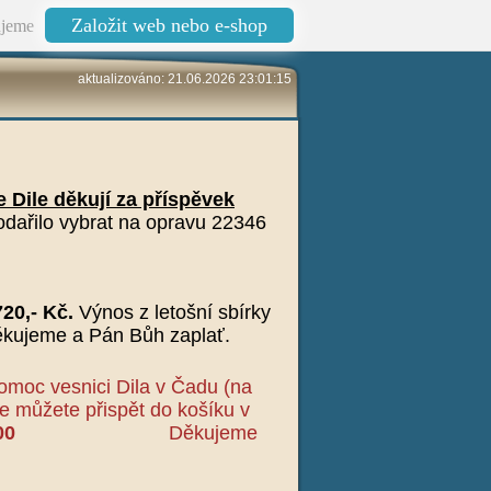
Založit web nebo e-shop
jeme
aktualizováno: 21.06.2026 23:01:15
 Dile děkují za příspěvek
odařilo vybrat na opravu 22346
20,- Kč.
Výnos z letošní sbírky
děkujeme a Pán Bůh zaplať.
omoc vesnici Dila v Čadu (na
e můžete přispět do košíku v
00
Děkujeme