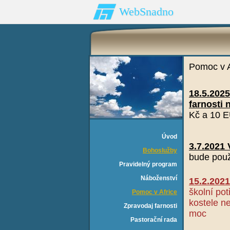
WebSnadno
Pomoc v A
​18.5.202
farnosti 
Kč a 10 E
Úvod
3.7.2021 
Bohoslužby
bude použ
Pravidelný program
Náboženství
15.2.202
školní pot
Pomoc v Africe
kostele n
Zpravodaj farnosti
moc
Pastorační rada