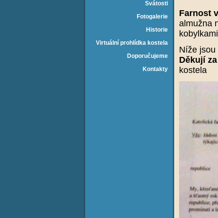
Svátosti
Farnost v
Fotogalerie
almužna n
Historie
kobylkami
Virtuální prohlídka kostela
Níže jsou 
Doporučujeme
Děkují z
kostela
Kontakty