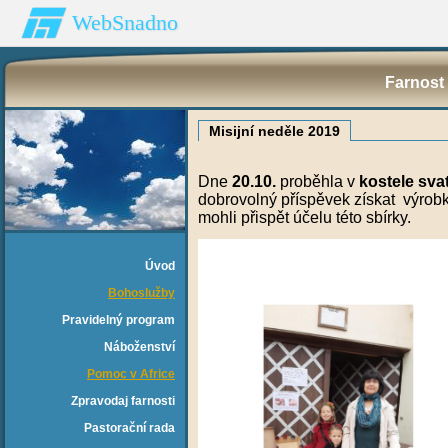
WebSnadno
Farnost 
Misijní neděle 2019
Dne
20.10.
proběhla v
kostele svat
dobrovolný příspěvek získat výrobky 
mohli přispět účelu této sbírky.
Úvod
Bohoslužby
Pravidelný program
Náboženství
Pomoc v Africe
Zpravodaj farnosti
Pastorační rada