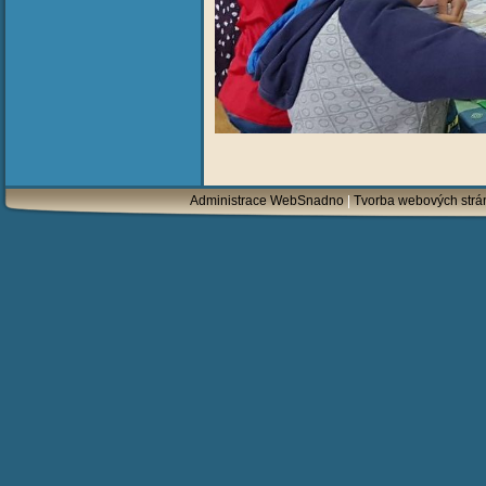
Administrace WebSnadno
|
Tvorba webových str