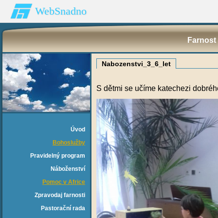
WebSnadno
Farnost 
Nabozenstvi_3_6_let
S dětmi se učíme katechezi dobréh
Úvod
Bohoslužby
Pravidelný program
Náboženství
Pomoc v Africe
Zpravodaj farnosti
Pastorační rada