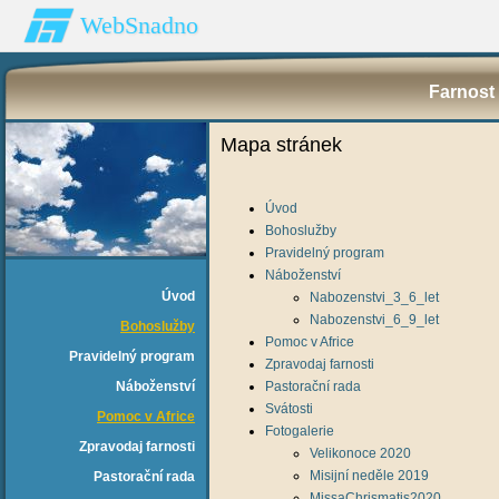
WebSnadno
Farnost 
Mapa stránek
Úvod
Bohoslužby
Pravidelný program
Náboženství
Úvod
Nabozenstvi_3_6_let
Nabozenstvi_6_9_let
Bohoslužby
Pomoc v Africe
Pravidelný program
Zpravodaj farnosti
Náboženství
Pastorační rada
Svátosti
Pomoc v Africe
Fotogalerie
Zpravodaj farnosti
Velikonoce 2020
Misijní neděle 2019
Pastorační rada
MissaChrismatis2020