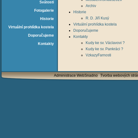
Svátosti
Archiv
Fotogalerie
Historie
R. D. Jiří Kusý
Historie
Virtuální prohlídka kostela
Virtuální prohlídka kostela
Doporučujeme
Doporučujeme
Kontakty
Kudy ke sv. Václavovi ?
Kontakty
Kudy ke sv. Pankráci ?
VzkazyFarnosti
Administrace WebSnadno
|
Tvorba webových str